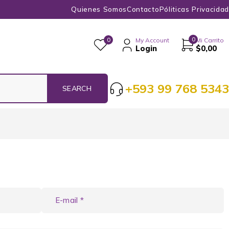
Quienes Somos
Contacto
Póliticas Privacidad
0
0
My Account
Mi Carrito
Login
$
0,00
+593 99 768 5343