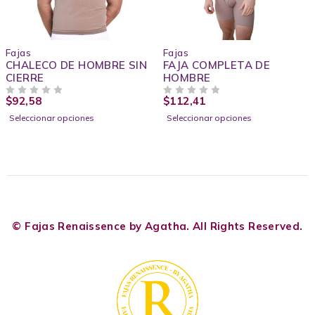
Fajas
Fajas
CHALECO DE HOMBRE SIN
FAJA COMPLETA DE
CIERRE
HOMBRE
$
92,58
$
112,41
VALORADO CON
DE 5
VALORADO CON
DE 5
Seleccionar opciones
Seleccionar opciones
© Fajas Renaissence by Agatha. All Rights Reserved.