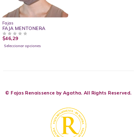
Fajas
FAJA MENTONERA
$
46,29
VALORADO CON
DE 5
Seleccionar opciones
© Fajas Renaissence by Agatha. All Rights Reserved.