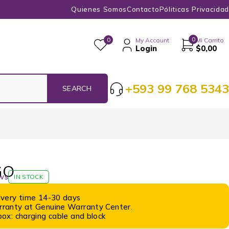
Quienes Somos
Contacto
Póliticas Privacidad
0
0
My Account
Mi Carrito
Login
$
0,00
+593 99 768 5343
GO
ws
IN STOCK
ivery time 14-30 days
ranty at Genuine Warranty Center.
ox: charging cable and block